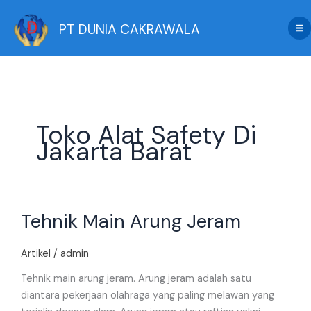
Skip
to
PT DUNIA CAKRAWALA
content
Toko Alat Safety Di
Jakarta Barat
Tehnik
Tehnik Main Arung Jeram
Main
Arung
Jeram
Artikel
/
admin
Tehnik main arung jeram. Arung jeram adalah satu
diantara pekerjaan olahraga yang paling melawan yang