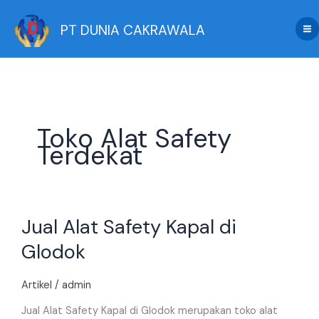
Skip
to
PT DUNIA CAKRAWALA
content
Toko Alat Safety
Terdekat
Jual
Jual Alat Safety Kapal di
Alat
Safety
Glodok
Kapal
di
Artikel
/
admin
Glodok
Jual Alat Safety Kapal di Glodok merupakan toko alat