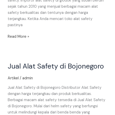
safety. Importir alat safety di glodok yang sudah berdiri
sejak tahun 2010 yang menjual berbagai macam alat
safety berkualitas dan tentunya dengan harga
terjangkau. Ketika Anda mencari toko alat safety
pastinya
Read More »
Jual
Jual Alat Safety di Bojonegoro
Alat
Safety
di
Artikel
/
admin
Bojonegoro
Jual Alat Safety di Bojonegoro Distributor Alat Safety
dengan harga terjangkau dan produk berkualitas.
Berbagai macam alat safety tersedia di Jual Alat Safety
di Bojonegoro. Mulai dari helm safety yang berfungsi
untuk melindungi kepala dari benda benda yang