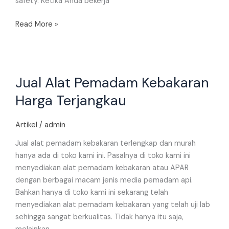
safety. Ketika Anda bekerja
Read More »
Jual
Jual Alat Pemadam Kebakaran
Alat
Pemadam
Harga Terjangkau
Kebakaran
Harga
Artikel
/
admin
Terjangkau
Jual alat pemadam kebakaran terlengkap dan murah
hanya ada di toko kami ini. Pasalnya di toko kami ini
menyediakan alat pemadam kebakaran atau APAR
dengan berbagai macam jenis media pemadam api.
Bahkan hanya di toko kami ini sekarang telah
menyediakan alat pemadam kebakaran yang telah uji lab
sehingga sangat berkualitas. Tidak hanya itu saja,