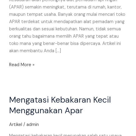
Tepat
(APAR) semakin meningkat, terutama di rumah, kantor,
dan
maupun tempat usaha. Banyak orang mulai mencari toko
Berkualitas
APAR terdekat untuk mendapatkan alat pemadam yang
berkualitas dan sesuai kebutuhan. Namun, tidak semua
orang tahu bagaimana memilih APAR yang tepat atau
toko mana yang benar-benar bisa dipercaya. Artikel ini
akan membantu Anda […]
Read More »
Mengatasi
Mengatasi Kebakaran Kecil
Kebakaran
Kecil
Menggunakan Apar
Menggunakan
Apar
Artikel
/
admin
Mengatasi kebakaran kecil merupakan salah satu upaya