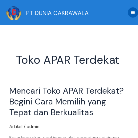
Skip
to
PT DUNIA CAKRAWALA
content
Toko APAR Terdekat
Mencari
Mencari Toko APAR Terdekat?
Toko
APAR
Begini Cara Memilih yang
Terdekat?
Tepat dan Berkualitas
Begini
Cara
Memilih
Artikel
/
admin
yang
Kesadaran akan pentingnya alat pemadam api ringan