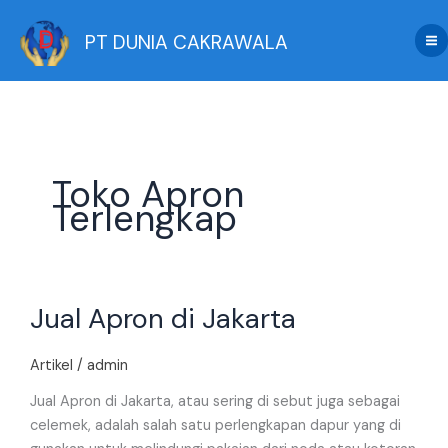
Skip
to
PT DUNIA CAKRAWALA
content
Toko Apron
Terlengkap
Jual
Jual Apron di Jakarta
Apron
di
Jakarta
Artikel
/
admin
Jual Apron di Jakarta, atau sering di sebut juga sebagai
celemek, adalah salah satu perlengkapan dapur yang di