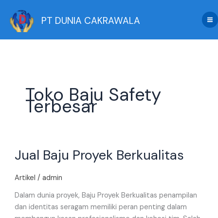
Skip
to
PT DUNIA CAKRAWALA
content
Toko Baju Safety
Terbesar
Jual
Jual Baju Proyek Berkualitas
Baju
Proyek
Berkualitas
Artikel
/
admin
Dalam dunia proyek, Baju Proyek Berkualitas penampilan
dan identitas seragam memiliki peran penting dalam