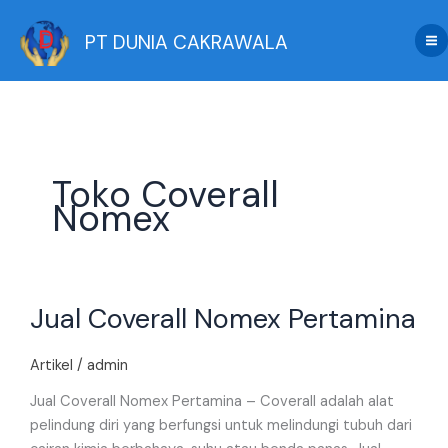
Skip
to
PT DUNIA CAKRAWALA
content
Toko Coverall
Nomex
Jual
Jual Coverall Nomex Pertamina
Coverall
Nomex
Pertamina
Artikel
/
admin
Jual Coverall Nomex Pertamina – Coverall adalah alat
pelindung diri yang berfungsi untuk melindungi tubuh dari