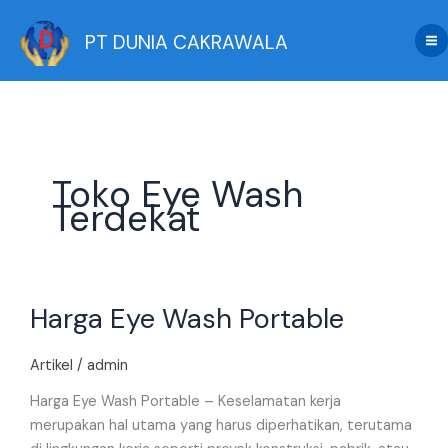
Skip
to
PT DUNIA CAKRAWALA
content
Toko Eye Wash
Terdekat
Harga
Harga Eye Wash Portable
Eye
Wash
Portable
Artikel
/
admin
Harga Eye Wash Portable – Keselamatan kerja
merupakan hal utama yang harus diperhatikan, terutama