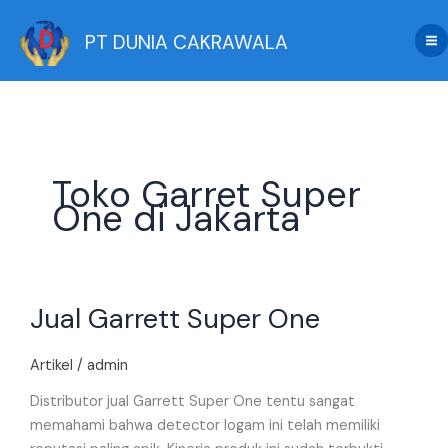
Skip
to
PT DUNIA CAKRAWALA
content
Toko Garret Super
One di Jakarta
Jual
Jual Garrett Super One
Garrett
Super
One
Artikel
/
admin
Distributor jual Garrett Super One tentu sangat
memahami bahwa detector logam ini telah memiliki