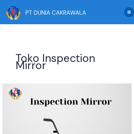
Skip
to
PT DUNIA CAKRAWALA
content
Toko Inspection
Mirror
Jual
Inspection
Mirror
Teleskopik
Berkualitas
Tinggi
untuk