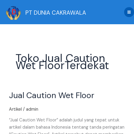
Skip
to
PT DUNIA CAKRAWALA
content
Toko Jual Caution
Wet FloorTerdekat
Jual
Jual Caution Wet Floor
Caution
Wet
Floor
Artikel
/
admin
“Jual Caution Wet Floor” adalah judul yang tepat untuk
artikel dalam bahasa Indonesia tentang tanda peringatan