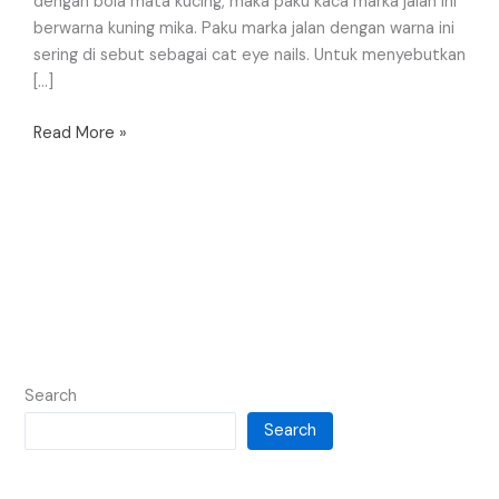
dengan bola mata kucing, maka paku kaca marka jalan ini
berwarna kuning mika. Paku marka jalan dengan warna ini
sering di sebut sebagai cat eye nails. Untuk menyebutkan
[…]
Read More »
Search
Search