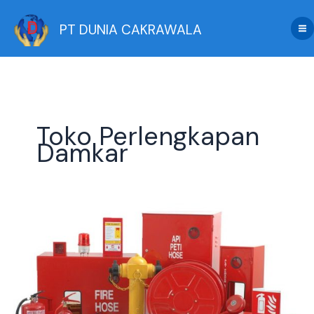
Skip
to
PT DUNIA CAKRAWALA
content
Toko Perlengkapan
Damkar
Perlengkapan
Damkar