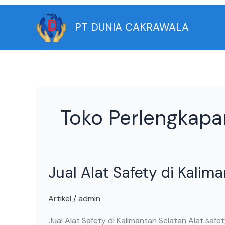
Skip
to
PT DUNIA CAKRAWALA
content
Toko Perlengkapa
Jual
Jual Alat Safety di Kalim
Alat
Safety
di
Artikel
/
admin
Kalimantan
Jual Alat Safety di Kalimantan Selatan Alat saf
Selatan