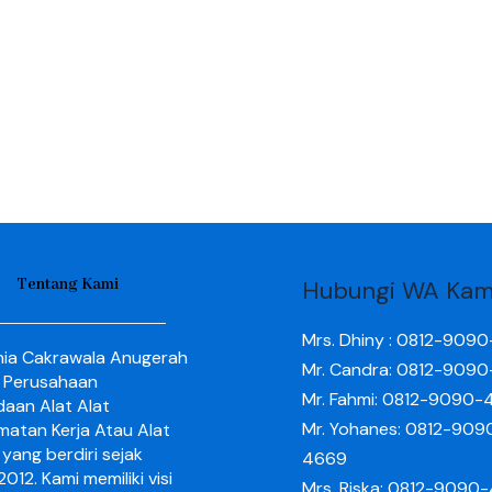
Tentang Kami
Hubungi WA Kam
Mrs. Dhiny : 0812-909
nia Cakrawala Anugerah
Mr. Candra: 0812-909
 Perusahaan
Mr. Fahmi: 0812-9090-
aan Alat Alat
Mr. Yohanes: 0812-909
matan Kerja Atau Alat
yang berdiri sejak
4669
012. Kami memiliki visi
Mrs. Riska: 0812-9090