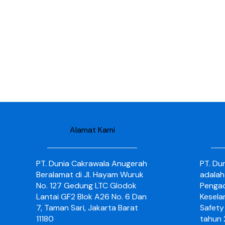
Alamat Kami
PT. Dunia Cakrawala Anugerah
PT. Du
Beralamat di Jl. Hayam Wuruk
adalah
No. 127 Gedung LTC Glodok
Pengad
Lantai GF2 Blok A26 No. 6 Dan
Kesela
7, Taman Sari, Jakarta Barat
Safety 
11180
tahun 2