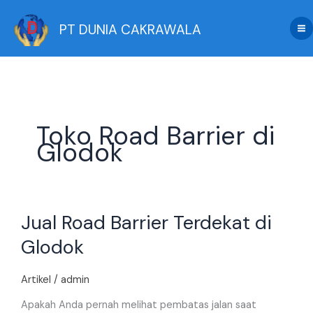
Skip
to
PT DUNIA CAKRAWALA
content
Toko Road Barrier di
Glodok
Jual
Jual Road Barrier Terdekat di
Road
Barrier
Glodok
Terdekat
di
Artikel
/
admin
Glodok
Apakah Anda pernah melihat pembatas jalan saat