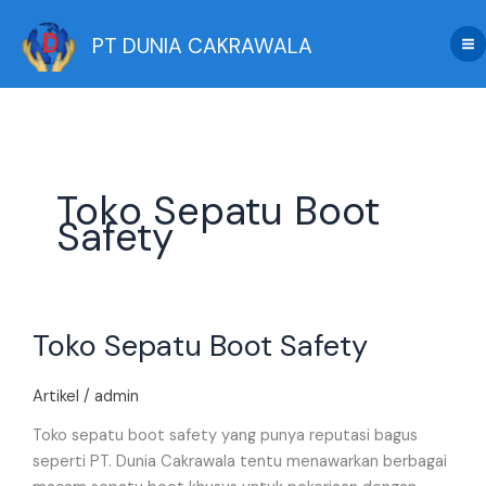
Skip
to
PT DUNIA CAKRAWALA
content
Toko Sepatu Boot
Safety
Toko
Toko Sepatu Boot Safety
Sepatu
Boot
Safety
Artikel
/
admin
Toko sepatu boot safety yang punya reputasi bagus
seperti PT. Dunia Cakrawala tentu menawarkan berbagai