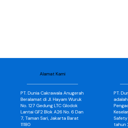
Alamat Kami
PT. Dunia Cakrawala Anugerah
PT. Du
Beralamat di Jl. Hayam Wuruk
adalah
No. 127 Gedung LTC Glodok
Pengad
Lantai GF2 Blok A26 No. 6 Dan
Kesela
7, Taman Sari, Jakarta Barat
Safety 
11180
tahun 2