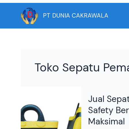
Skip
to
PT DUNIA CAKRAWALA
content
Toko Sepatu Pem
Jual
Jual Sepa
Sepatu
Pemadam
Safety Ber
Harmit:
Maksimal
Sepatu
Safety