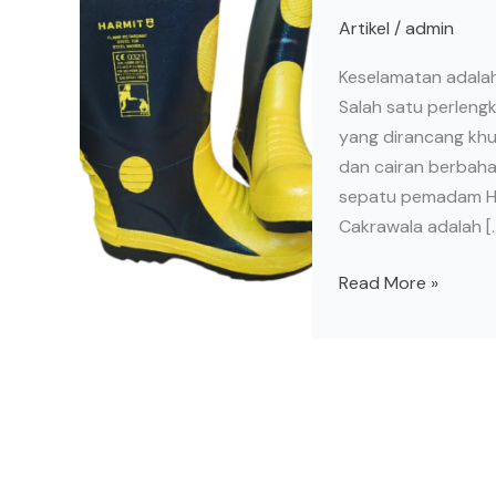
Artikel
/
admin
Berkualitas
untuk
Keselamatan adala
Perlindungan
Salah satu perleng
Maksimal
yang dirancang khu
dan cairan berbahay
sepatu pemadam Har
Cakrawala adalah [
Read More »