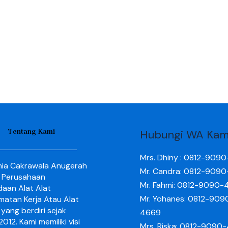
Tentang Kami
Hubungi WA Kam
Mrs. Dhiny : 0812-909
nia Cakrawala Anugerah
Mr. Candra: 0812-909
 Perusahaan
Mr. Fahmi: 0812-9090-
aan Alat Alat
Mr. Yohanes: 0812-909
matan Kerja Atau Alat
yang berdiri sejak
4669
012. Kami memiliki visi
Mrs. Riska: 0812-9090