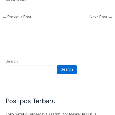
←
Previous Post
Next Post
→
Search
Search
Pos-pos Terbaru
Toko Safety Terpercaya: Distributor Masker RQ1000