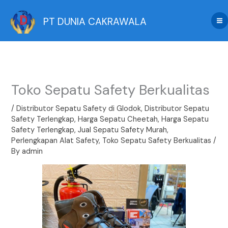
Skip
to
PT DUNIA CAKRAWALA
content
Toko Sepatu Safety Berkualitas
/
Distributor Sepatu Safety di Glodok
,
Distributor Sepatu
Safety Terlengkap
,
Harga Sepatu Cheetah
,
Harga Sepatu
Safety Terlengkap
,
Jual Sepatu Safety Murah
,
Perlengkapan Alat Safety
,
Toko Sepatu Safety Berkualitas
/
By
admin