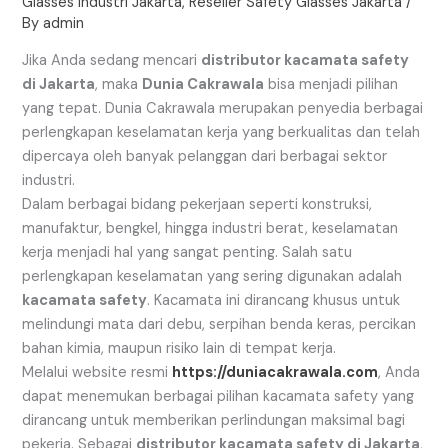
Glasses Industri Jakarta
,
Reseller Safety Glasses Jakarta
/
By
admin
Jika Anda sedang mencari
distributor kacamata safety
di Jakarta
, maka
Dunia Cakrawala
bisa menjadi pilihan
yang tepat. Dunia Cakrawala merupakan penyedia berbagai
perlengkapan keselamatan kerja yang berkualitas dan telah
dipercaya oleh banyak pelanggan dari berbagai sektor
industri.
Dalam berbagai bidang pekerjaan seperti konstruksi,
manufaktur, bengkel, hingga industri berat, keselamatan
kerja menjadi hal yang sangat penting. Salah satu
perlengkapan keselamatan yang sering digunakan adalah
kacamata safety
. Kacamata ini dirancang khusus untuk
melindungi mata dari debu, serpihan benda keras, percikan
bahan kimia, maupun risiko lain di tempat kerja.
Melalui website resmi
https://duniacakrawala.com
, Anda
dapat menemukan berbagai pilihan kacamata safety yang
dirancang untuk memberikan perlindungan maksimal bagi
pekerja. Sebagai
distributor kacamata safety di Jakarta
,