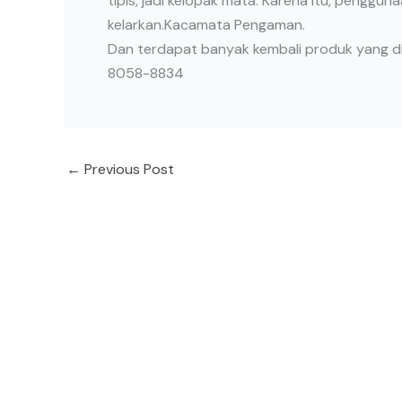
tipis, jadi kelopak mata. Karena itu, penggu
kelarkan.Kacamata Pengaman.
Dan terdapat banyak kembali produk yang di 
8058-8834
←
Previous Post