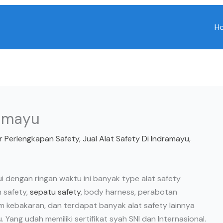
H
ramayu
or Perlengkapan Safety
,
Jual Alat Safety Di Indramayu
,
i dengan ringan waktu ini banyak type alat safety
m safety,
sepatu safety
, body harness, perabotan
m kebakaran, dan terdapat banyak alat safety lainnya
u. Yang udah memiliki sertifikat syah SNI dan Internasional.