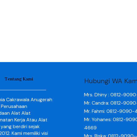
Tentang Kami
Hubungi WA Kam
Mrs. Dhiny : 0812-909
nia Cakrawala Anugerah
Mr. Candra: 0812-909
 Perusahaan
Mr. Fahmi: 0812-9090-
aan Alat Alat
Mr. Yohanes: 0812-909
matan Kerja Atau Alat
yang berdiri sejak
4669
012. Kami memiliki visi
Mrs. Riska: 0812-9090