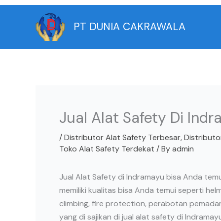
Skip
to
PT DUNIA CAKRAWALA
content
Jual Alat Safety Di Ind
/
Distributor Alat Safety Terbesar
,
Distribut
Toko Alat Safety Terdekat
/ By
admin
Jual Alat Safety di Indramayu bisa Anda temu
memiliki kualitas bisa Anda temui seperti hel
climbing, fire protection, perabotan pemada
yang di sajikan di jual alat safety di Indramay