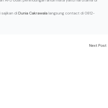
naan APD buat perlindungan andil mata yaitu hal utama di
sajikan di
Dunia Cakrawala
langsung contact di 0812-
Next Post