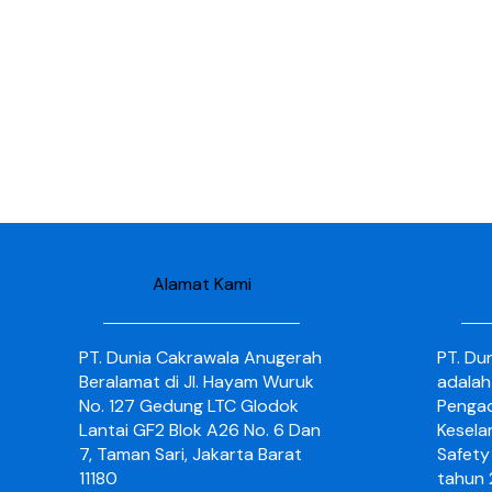
Alamat Kami
PT. Dunia Cakrawala Anugerah
PT. Du
Beralamat di Jl. Hayam Wuruk
adalah
No. 127 Gedung LTC Glodok
Pengad
Lantai GF2 Blok A26 No. 6 Dan
Kesela
7, Taman Sari, Jakarta Barat
Safety 
11180
tahun 2