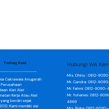
Tentang Kami
Hubungi WA Kam
Mrs. Dhiny : 0812-909
nia Cakrawala Anugerah
Mr. Candra: 0812-909
 Perusahaan
Mr. Fahmi: 0812-9090-
aan Alat Alat
Mr. Yohanes: 0812-909
matan Kerja Atau Alat
yang berdiri sejak
4669
012. Kami memiliki visi
Mrs. Riska: 0812-9090