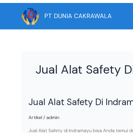
Skip
to
PT DUNIA CAKRAWALA
content
Jual Alat Safety 
Jual
Jual Alat Safety Di Indra
Alat
Safety
Di
Artikel
/
admin
Indramayu
Jual Alat Safety di Indramayu bisa Anda temui d