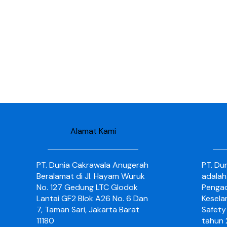
Alamat Kami
PT. Dunia Cakrawala Anugerah
PT. Du
Beralamat di Jl. Hayam Wuruk
adalah
No. 127 Gedung LTC Glodok
Pengad
Lantai GF2 Blok A26 No. 6 Dan
Kesela
7, Taman Sari, Jakarta Barat
Safety 
11180
tahun 2