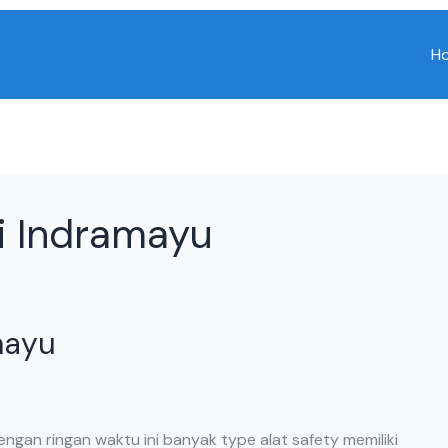
H
Di Indramayu
mayu
engan ringan waktu ini banyak type alat safety memiliki