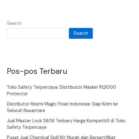
Search
Search
Pos-pos Terbaru
Toko Safety Terpercaya: Distributor Masker RQ1000
Protector
Distributor Resmi Magic Float Indonesia: Siap Kirim ke
Seluruh Nusantara
Jual Master Lock S806 Terbaru Harga Kompetitif di Toko
Safety Terpercaya
Pusat Jual Chemical Spill Kit Murah dan Bersertifikat