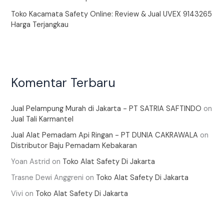
Toko Kacamata Safety Online: Review & Jual UVEX 9143265
Harga Terjangkau
Komentar Terbaru
Jual Pelampung Murah di Jakarta - PT SATRIA SAFTINDO
on
Jual Tali Karmantel
Jual Alat Pemadam Api Ringan - PT DUNIA CAKRAWALA
on
Distributor Baju Pemadam Kebakaran
Yoan Astrid
on
Toko Alat Safety Di Jakarta
Trasne Dewi Anggreni
on
Toko Alat Safety Di Jakarta
Vivi
on
Toko Alat Safety Di Jakarta