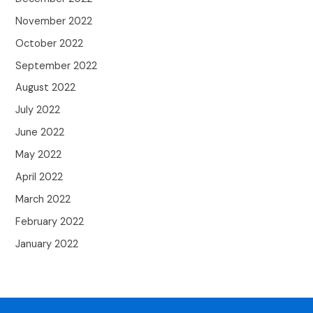
November 2022
October 2022
September 2022
August 2022
July 2022
June 2022
May 2022
April 2022
March 2022
February 2022
January 2022