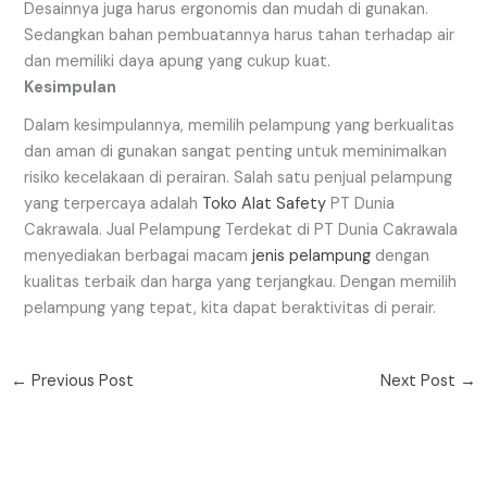
Desainnya juga harus ergonomis dan mudah di gunakan.
Sedangkan bahan pembuatannya harus tahan terhadap air
dan memiliki daya apung yang cukup kuat.
Kesimpulan
Dalam kesimpulannya, memilih pelampung yang berkualitas
dan aman di gunakan sangat penting untuk meminimalkan
risiko kecelakaan di perairan. Salah satu penjual pelampung
yang terpercaya adalah
Toko Alat Safety
PT Dunia
Cakrawala. Jual Pelampung Terdekat di PT Dunia Cakrawala
menyediakan berbagai macam
jenis pelampung
dengan
kualitas terbaik dan harga yang terjangkau. Dengan memilih
pelampung yang tepat, kita dapat beraktivitas di perair.
←
Previous Post
Next Post
→