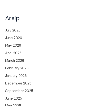
Arsip
July 2026
June 2026
May 2026
April 2026
March 2026
February 2026
January 2026
December 2025
September 2025
June 2025
May 2025