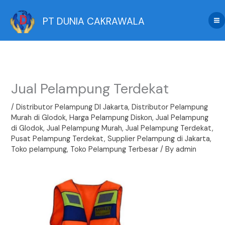
Skip
to
PT DUNIA CAKRAWALA
content
Jual Pelampung Terdekat
/
Distributor Pelampung DI Jakarta
,
Distributor Pelampung
Murah di Glodok
,
Harga Pelampung Diskon
,
Jual Pelampung
di Glodok
,
Jual Pelampung Murah
,
Jual Pelampung Terdekat
,
Pusat Pelampung Terdekat
,
Supplier Pelampung di Jakarta
,
Toko pelampung
,
Toko Pelampung Terbesar
/ By
admin