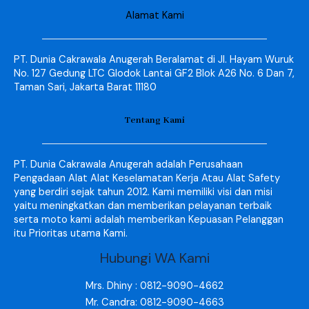
Alamat Kami
PT. Dunia Cakrawala Anugerah Beralamat di Jl. Hayam Wuruk
No. 127 Gedung LTC Glodok Lantai GF2 Blok A26 No. 6 Dan 7,
Taman Sari, Jakarta Barat 11180
Tentang Kami
PT. Dunia Cakrawala Anugerah adalah Perusahaan
Pengadaan Alat Alat Keselamatan Kerja Atau Alat Safety
yang berdiri sejak tahun 2012. Kami memiliki visi dan misi
yaitu meningkatkan dan memberikan pelayanan terbaik
serta moto kami adalah memberikan Kepuasan Pelanggan
itu Prioritas utama Kami.
Hubungi WA Kami
Mrs. Dhiny : 0812-9090-4662
Mr. Candra: 0812-9090-4663