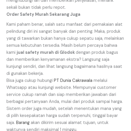
menghubungi lan dan memberikan penjelasan, menarik
sekali bukan tidak perlu repot.
Order Safety Murah Sekarang Juga
Kami paham benar, salah satu manfaat dari pemakaian alat
pelindung diri ini sangat banyak dan penting. Maka, produk
yang di tawarkan bukan hanya cukup sepatu saja, melainkan
semua kebutuhan tersedia. Masih belum percaya bahwa
kami
jual safety murah di Glodok
dengan produk bagus
dan memberikan kenyamanan ekstra? Langsung saja
kunjungi sendiri, dan lihat langsung bagaimana hasilnya saat
di gunakan bekerja.
Bisa juga cukup hubungi
PT Dunia Cakrawala
melalui
Whatsapp atau kunjungi website. Mempunyai customer
service cukup ramah dan siap memberikan jawaban dari
berbagai pertanyaan Anda, mulai dari produk sampai harga.
Sistem order juga mudah, setelah menentukan mana yang
di pilih kesepakatan harga sudah terpenuhi, tinggal bayar
saja.
Barang
akan dikirim sesuai alamat tujuan, untuk
waktunya sendiri maksimal 1 minggu.