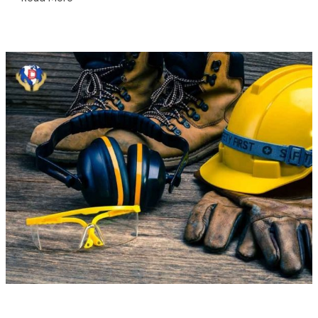
Jual
Safety
Murah
di
Glodok