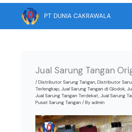
Skip
to
PT DUNIA CAKRAWALA
content
Jual Sarung Tangan Orig
/
Distributor Sarung Tangan
,
Distributor Sar
Terlengkap
,
Jual Sarung Tangan di Glodok
,
Ju
Jual Sarung Tangan Terdekat
,
Jual Sarung T
Pusat Sarung Tangan
/ By
admin