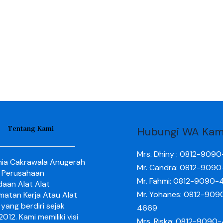
Tentang Kami
Hubungi WA Kam
Mrs. Dhiny : 0812-909
nia Cakrawala Anugerah
Mr. Candra: 0812-909
 Perusahaan
Mr. Fahmi: 0812-9090-
aan Alat Alat
Mr. Yohanes: 0812-909
matan Kerja Atau Alat
yang berdiri sejak
4669
012. Kami memiliki visi
Mrs. Riska: 0812-9090