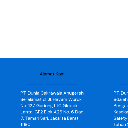
Alamat Kami
PT. Dunia Cakrawala Anugerah
PT. Du
Beralamat di Jl. Hayam Wuruk
adalah
No. 127 Gedung LTC Glodok
Pengad
Lantai GF2 Blok A26 No. 6 Dan
Kesela
7, Taman Sari, Jakarta Barat
Safety 
11180
tahun 2