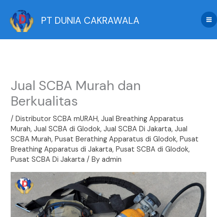
Skip
to
PT DUNIA CAKRAWALA
content
Jual SCBA Murah dan
Berkualitas
/
Distributor SCBA mURAH
,
Jual Breathing Apparatus
Murah
,
Jual SCBA di Glodok
,
Jual SCBA Di Jakarta
,
Jual
SCBA Murah
,
Pusat Berathing Apparatus di Glodok
,
Pusat
Breathing Apparatus di Jakarta
,
Pusat SCBA di Glodok
,
Pusat SCBA Di Jakarta
/ By
admin