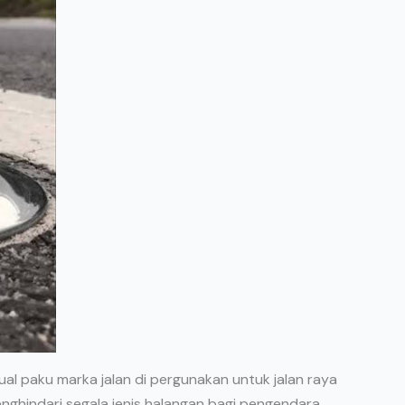
ual paku marka jalan di pergunakan untuk jalan raya
nghindari segala jenis halangan bagi pengendara