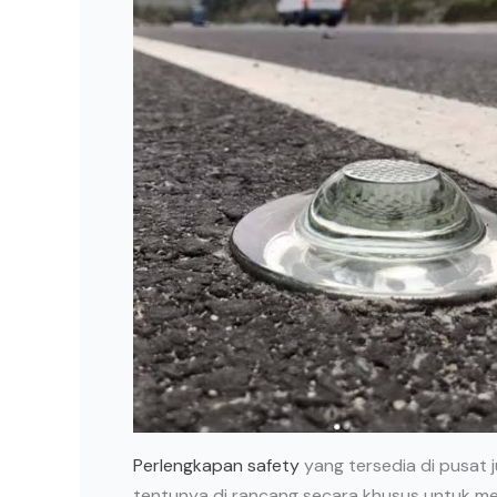
Perlengkapan safety
yang tersedia di pusat j
tentunya di rancang secara khusus untuk me