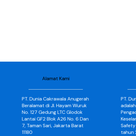
Alamat Kami
PT. Dunia Cakrawala Anugerah
PT. Du
Beralamat di Jl. Hayam Wuruk
adalah
No. 127 Gedung LTC Glodok
Pengad
Lantai GF2 Blok A26 No. 6 Dan
Kesela
7, Taman Sari, Jakarta Barat
Safety 
11180
tahun 2