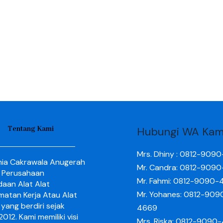
Tentang Kami
Hubungi WA Kam
Mrs. Dhiny : 0812-909
nia Cakrawala Anugerah
Mr. Candra: 0812-909
 Perusahaan
Mr. Fahmi: 0812-9090-
aan Alat Alat
Mr. Yohanes: 0812-909
matan Kerja Atau Alat
yang berdiri sejak
4669
012. Kami memiliki visi
Mrs. Riska: 0812-9090