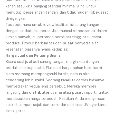
baik memiliki fitur
Ambidextrous
(bisa dipakai di tangan
kanan atau kiri), panjang standar minimal 9 inci untuk
menutupi pergelangan tangan, dan tidak mudah robek saat
diregangkan.
Tes sederhana untuk review kualitas: isi sarung tangan
dengan air, ikat, lalu peras. Jika muncul rembesan air dalam
jumlah banyak, itu pertanda porositas tinggi atau cacat
produksi. Produk berkualitas dari
pusat
penyedia alat
kesehatan biasanya nyaris kedap air.
Harga Jual dan Peluang Bisnis
Bicara soal
jual
beli sarung tangan, margin keuntungan
produk ini cukup stabil. Fluktuasi harga bahan baku karet
alam memang mempengaruhi lateks, namun nitril
cenderung lebih stabil. Seorang
reseller
cerdas biasanya
menyediakan kedua jenis tersebut. Mereka membeli
langsung dari
distributor
utama atau
pusat
importir untuk
mendapatkan harga terendah. Pastikan Anda menyimpan
stok di tempat sejuk dan terhindar dari sinar UV agar karet
tidak getas.