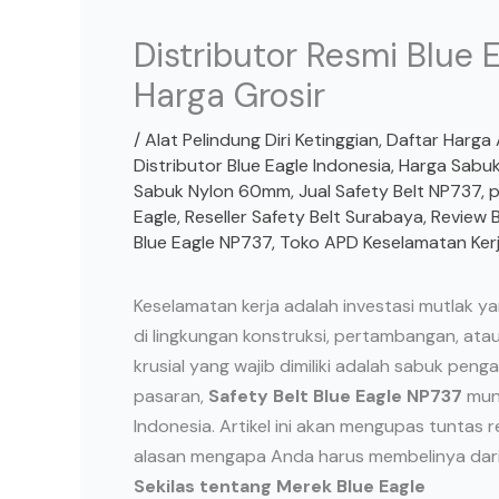
Distributor Resmi Blue E
Harga Grosir
/
Alat Pelindung Diri Ketinggian
,
Daftar Harga 
Distributor Blue Eagle Indonesia
,
Harga Sabuk
Sabuk Nylon 60mm
,
Jual Safety Belt NP737
,
p
Eagle
,
Reseller Safety Belt Surabaya
,
Review 
Blue Eagle NP737
,
Toko APD Keselamatan Ker
Keselamatan kerja adalah investasi mutlak y
di lingkungan konstruksi, pertambangan, atau
krusial yang wajib dimiliki adalah sabuk pen
pasaran,
Safety Belt Blue Eagle NP737
munc
Indonesia. Artikel ini akan mengupas tuntas re
alasan mengapa Anda harus membelinya dari 
Sekilas tentang Merek Blue Eagle