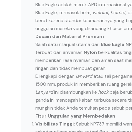
Blue Eagle adalah merek APD internasional ya
Blue Eagle, termasuk helm,
welding helmet
, 
berat karena standar keamanannya yang ting
unggulan mereka yang dirancang khusus untuk
Desain dan Material Premium
Salah satu nilai jual utama dari
Blue Eagle N
terbuat dari anyaman
Nylon
berkualitas tin
memberikan rasa nyaman dan aman saat meling
ringan dan tidak membuat gerah.
Dilengkapi dengan
lanyard
atau tali pengam
1500 mm, produk ini memberikan ruang gera
Lanyard
ini disambungkan ke
hook
baja beru
ganda ini mencegah kaitan terbuka secara tid
mungkin tidak Anda temukan pada sabuk p
Fitur Unggulan yang Membedakan
Visibilitas Tinggi:
Sabuk NP737 memiliki war
sekadar pilihan desain, tetapi fitur keselam