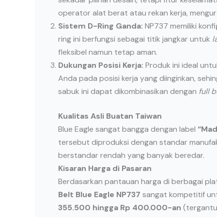
operator alat berat atau rekan kerja, mengura
Sistem D-Ring Ganda:
NP737 memiliki konfi
ring ini berfungsi sebagai titik jangkar untuk
l
fleksibel namun tetap aman.
Dukungan Posisi Kerja:
Produk ini ideal unt
Anda pada posisi kerja yang diinginkan, sehi
sabuk ini dapat dikombinasikan dengan
full 
Kualitas Asli Buatan Taiwan
Blue Eagle sangat bangga dengan label
“Mad
tersebut diproduksi dengan standar manufa
berstandar rendah yang banyak beredar.
Kisaran Harga di Pasaran
Berdasarkan pantauan harga di berbagai plat
Belt Blue Eagle NP737
sangat kompetitif unt
355.500 hingga Rp 400.000-an
(tergantun