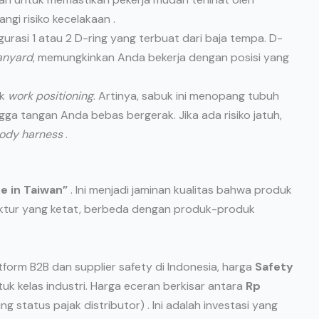
ngi risiko kecelakaan .
gurasi 1 atau 2 D-ring yang terbuat dari baja tempa. D-
anyard
, memungkinkan Anda bekerja dengan posisi yang
uk
work positioning
. Artinya, sabuk ini menopang tubuh
ngga tangan Anda bebas bergerak. Jika ada risiko jatuh,
body harness
.
e in Taiwan”
. Ini menjadi jaminan kualitas bahwa produk
ktur yang ketat, berbeda dengan produk-produk
form B2B dan supplier safety di Indonesia, harga
Safety
uk kelas industri. Harga eceran berkisar antara
Rp
g status pajak distributor) . Ini adalah investasi yang