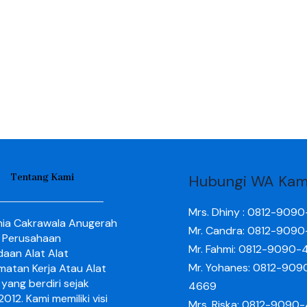
Tentang Kami
Hubungi WA Kam
Mrs. Dhiny : 0812-909
nia Cakrawala Anugerah
Mr. Candra: 0812-909
 Perusahaan
Mr. Fahmi: 0812-9090-
aan Alat Alat
Mr. Yohanes: 0812-909
matan Kerja Atau Alat
yang berdiri sejak
4669
012. Kami memiliki visi
Mrs. Riska: 0812-9090