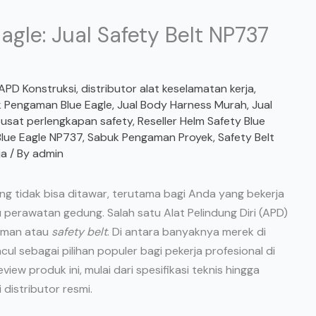
agle: Jual Safety Belt NP737
APD Konstruksi
,
distributor alat keselamatan kerja
,
 Pengaman Blue Eagle
,
Jual Body Harness Murah
,
Jual
usat perlengkapan safety
,
Reseller Helm Safety Blue
Blue Eagle NP737
,
Sabuk Pengaman Proyek
,
Safety Belt
ja
/ By
admin
ang tidak bisa ditawar, terutama bagi Anda yang bekerja
 perawatan gedung. Salah satu Alat Pelindung Diri (APD)
gaman atau
safety belt
. Di antara banyaknya merek di
ul sebagai pilihan populer bagi pekerja profesional di
view produk ini, mulai dari spesifikasi teknis hingga
distributor resmi.