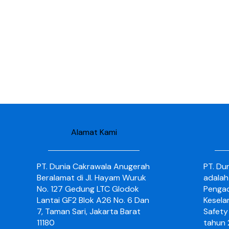
Alamat Kami
PT. Dunia Cakrawala Anugerah
PT. Du
Beralamat di Jl. Hayam Wuruk
adalah
No. 127 Gedung LTC Glodok
Pengad
Lantai GF2 Blok A26 No. 6 Dan
Kesela
7, Taman Sari, Jakarta Barat
Safety 
11180
tahun 2