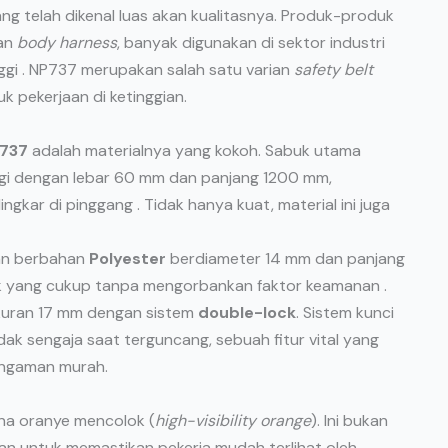
ng telah dikenal luas akan kualitasnya. Produk-produk
dan
body harness
, banyak digunakan di sektor industri
gi . NP737 merupakan salah satu varian
safety belt
 pekerjaan di ketinggian.
P737
adalah materialnya yang kokoh. Sabuk utama
ggi dengan lebar 60 mm dan panjang 1200 mm,
kar di pinggang . Tidak hanya kuat, material ini juga
an berbahan
Polyester
berdiameter 14 mm dan panjang
k yang cukup tanpa mengorbankan faktor keamanan .
kuran 17 mm dengan sistem
double-lock
. Sistem kunci
ak sengaja saat terguncang, sebuah fitur vital yang
engaman murah.
na oranye mencolok (
high-visibility orange
). Ini bukan
atan untuk memastikan pekerja mudah terlihat oleh