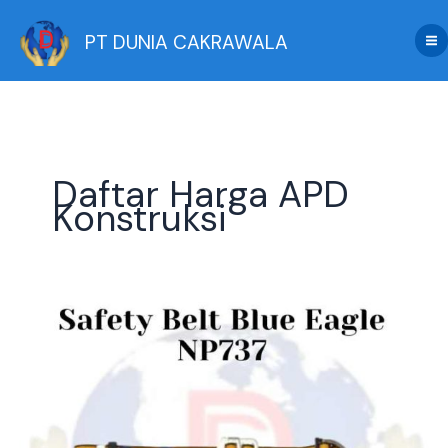
Skip
to
PT DUNIA CAKRAWALA
content
Daftar Harga APD
Konstruksi
Distributor
Resmi
Blue
Eagle:
Jual
Safety
Belt