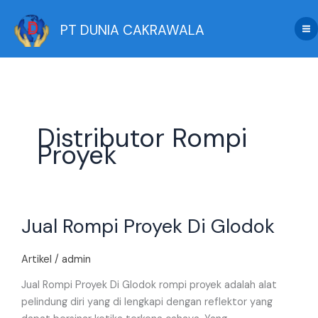
Skip
to
PT DUNIA CAKRAWALA
content
Distributor Rompi
Proyek
Jual
Jual Rompi Proyek Di Glodok
Rompi
Proyek
Di
Artikel
/
admin
Glodok
Jual Rompi Proyek Di Glodok rompi proyek adalah alat
pelindung diri yang di lengkapi dengan reflektor yang