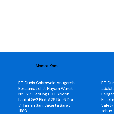
Alamat Kami
PT. Dunia Cakrawala Anugerah
PT. Du
Beralamat di Jl. Hayam Wuruk
adalah
No. 127 Gedung LTC Glodok
Pengad
Lantai GF2 Blok A26 No. 6 Dan
Kesela
7, Taman Sari, Jakarta Barat
Safety 
11180
tahun 2