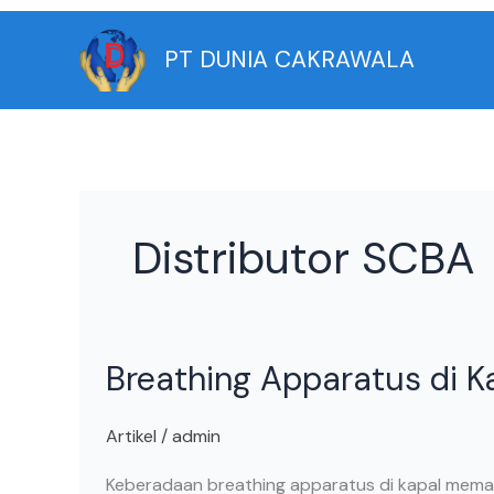
Skip
to
PT DUNIA CAKRAWALA
content
Distributor SCBA
Breathing
Breathing Apparatus di K
Apparatus
di
Kapal
Artikel
/
admin
Keberadaan breathing apparatus di kapal meman