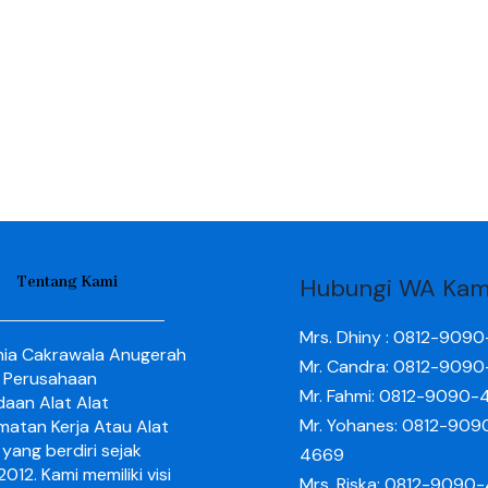
Tentang Kami
Hubungi WA Kam
Mrs. Dhiny : 0812-909
nia Cakrawala Anugerah
Mr. Candra: 0812-909
 Perusahaan
Mr. Fahmi: 0812-9090-
aan Alat Alat
Mr. Yohanes: 0812-909
matan Kerja Atau Alat
yang berdiri sejak
4669
012. Kami memiliki visi
Mrs. Riska: 0812-9090