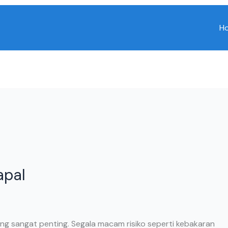
H
apal
g sangat penting. Segala macam risiko seperti kebakaran