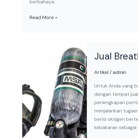
berbahaya
Read More »
Jual
Jual Brea
Breathing
Apparatus
MSA
Artikel
/
admin
Untuk Anda yang be
dengan tempat jual
perlengkapan pent
menjalankan tugas
berisi oksigen be
kebakaran sebagai 