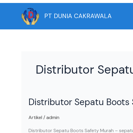
Skip
to
PT DUNIA CAKRAWALA
content
Distributor Sepat
Distributor
Distributor Sepatu Boots
Sepatu
Boots
Safety
Artikel
/
admin
Murah
Distributor Sepatu Boots Safety Murah – sepat