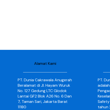
Alamat Kami
PT. Dunia Cakrawala Anugerah
PT. Du
Beralamat di Jl. Hayam Wuruk
adalah
No. 127 Gedung LTC Glodok
Pengad
Lantai GF2 Blok A26 No. 6 Dan
Kesela
7, Taman Sari, Jakarta Barat
Safety 
11180
tahun 2