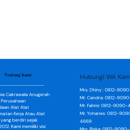
Tentang Kami
Hubungi WA Kam
Mrs. Dhiny : 0812-909
nia Cakrawala Anugerah
Mr. Candra: 0812-909
 Perusahaan
Mr. Fahmi: 0812-9090-
aan Alat Alat
Mr. Yohanes: 0812-909
matan Kerja Atau Alat
yang berdiri sejak
4669
012. Kami memiliki visi
Mrs. Riska: 0812-9090