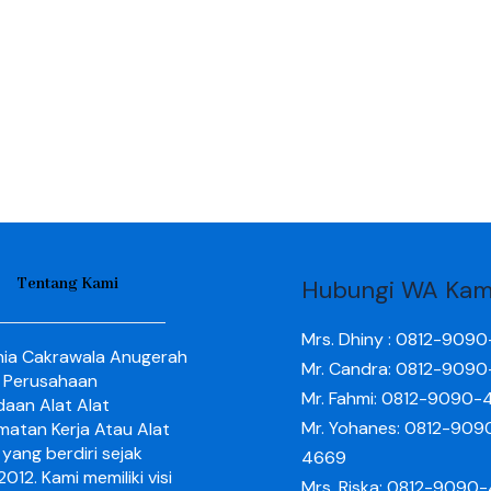
Tentang Kami
Hubungi WA Kam
Mrs. Dhiny : 0812-909
nia Cakrawala Anugerah
Mr. Candra: 0812-909
 Perusahaan
Mr. Fahmi: 0812-9090-
aan Alat Alat
Mr. Yohanes: 0812-909
matan Kerja Atau Alat
yang berdiri sejak
4669
012. Kami memiliki visi
Mrs. Riska: 0812-9090