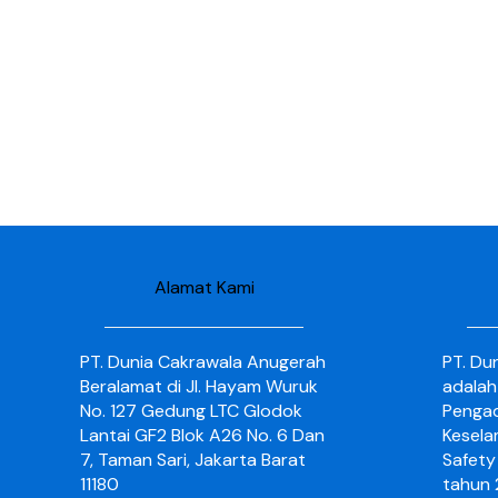
Alamat Kami
PT. Dunia Cakrawala Anugerah
PT. Du
Beralamat di Jl. Hayam Wuruk
adalah
No. 127 Gedung LTC Glodok
Pengad
Lantai GF2 Blok A26 No. 6 Dan
Kesela
7, Taman Sari, Jakarta Barat
Safety 
11180
tahun 2