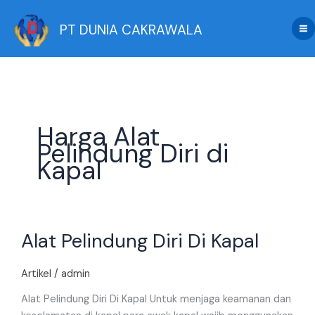
Skip
to
PT DUNIA CAKRAWALA
content
Harga Alat
Pelindung Diri di
Kapal
Alat
Alat Pelindung Diri Di Kapal
Pelindung
Diri
Di
Artikel
/
admin
Kapal
Alat Pelindung Diri Di Kapal Untuk menjaga keamanan dan