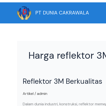
Skip
to
PT DUNIA CAKRAWALA
content
Harga reflektor 3
Reflektor
Reflektor 3M Berkualitas
3M
Berkualitas
Artikel
/
admin
Dalam dunia industri, konstruksi, reflektor m