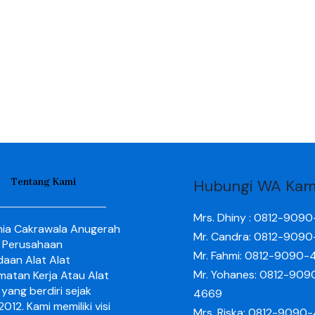
Tentang Kami
Hubungi WA Kam
Mrs. Dhiny : 0812-909
nia Cakrawala Anugerah
Mr. Candra: 0812-909
 Perusahaan
Mr. Fahmi: 0812-9090-
aan Alat Alat
Mr. Yohanes: 0812-909
matan Kerja Atau Alat
yang berdiri sejak
4669
012. Kami memiliki visi
Mrs. Riska: 0812-9090