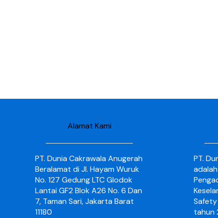
Alamat Kami
PT. Dunia Cakrawala Anugerah
PT. Du
Beralamat di Jl. Hayam Wuruk
adalah
No. 127 Gedung LTC Glodok
Pengad
Lantai GF2 Blok A26 No. 6 Dan
Kesela
7, Taman Sari, Jakarta Barat
Safety 
11180
tahun 2