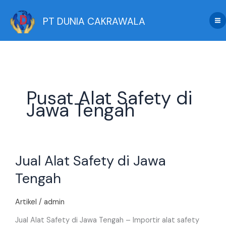
Skip
to
PT DUNIA CAKRAWALA
content
Pusat Alat Safety di
Jawa Tengah
Jual
Jual Alat Safety di Jawa
Alat
Safety
Tengah
di
Jawa
Artikel
/
admin
Tengah
Jual Alat Safety di Jawa Tengah – Importir alat safety