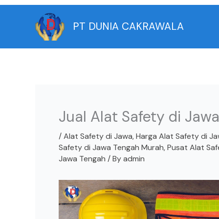
Skip
to
PT DUNIA CAKRAWALA
content
Jual Alat Safety di Jaw
/
Alat Safety di Jawa
,
Harga Alat Safety di J
Safety di Jawa Tengah Murah
,
Pusat Alat Sa
Jawa Tengah
/ By
admin