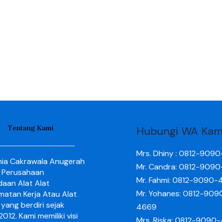
Tentang Kami
Hubungi WA Kam
Mrs. Dhiny : 0812-909
nia Cakrawala Anugerah
Mr. Candra: 0812-909
 Perusahaan
Mr. Fahmi: 0812-9090-
aan Alat Alat
Mr. Yohanes: 0812-909
matan Kerja Atau Alat
yang berdiri sejak
4669
012. Kami memiliki visi
Mrs. Riska: 0812-9090