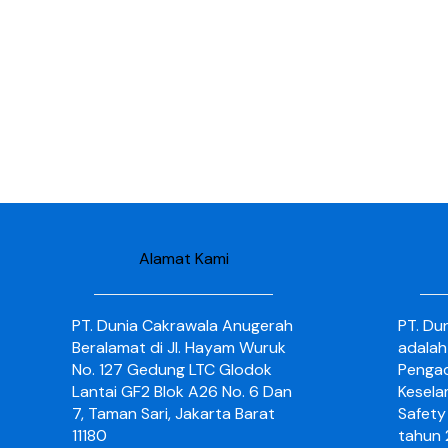
Alamat Kami
PT. Dunia Cakrawala Anugerah
PT. Du
Beralamat di Jl. Hayam Wuruk
adalah
No. 127 Gedung LTC Glodok
Pengad
Lantai GF2 Blok A26 No. 6 Dan
Kesela
7, Taman Sari, Jakarta Barat
Safety 
11180
tahun 2