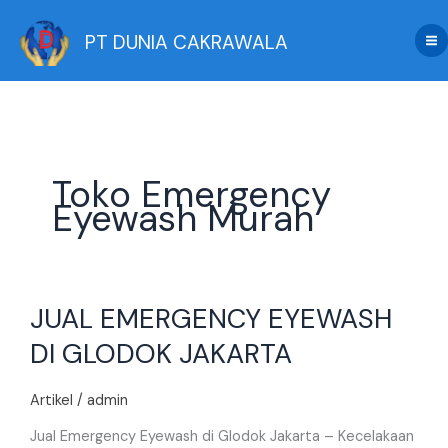
Skip
to
PT DUNIA CAKRAWALA
content
Toko Emergency
Eyewash Murah
JUAL
JUAL EMERGENCY EYEWASH
EMERGENCY
EYEWASH
DI GLODOK JAKARTA
DI
GLODOK
Artikel
/
admin
JAKARTA
Jual Emergency Eyewash di Glodok Jakarta – Kecelakaan