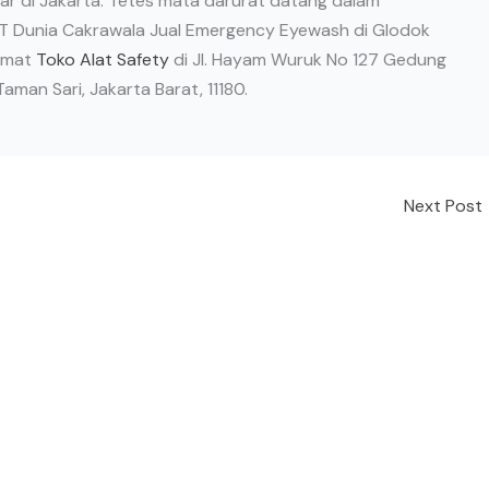
ar di Jakarta. Tetes mata darurat datang dalam
T Dunia Cakrawala Jual Emergency Eyewash di Glodok
amat
Toko Alat Safety
di Jl. Hayam Wuruk No 127 Gedung
aman Sari, Jakarta Barat, 11180.
Next Post