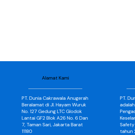
Alamat Kami
PT. Dunia Cakrawala Anugerah
PT. Du
Beralamat di Jl. Hayam Wuruk
adalah
No. 127 Gedung LTC Glodok
Pengad
Lantai GF2 Blok A26 No. 6 Dan
Kesela
7, Taman Sari, Jakarta Barat
Safety 
11180
tahun 2