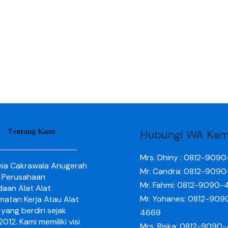
Tentang Kami
Hubungi WA Kam
Mrs. Dhiny : 0812-909
nia Cakrawala Anugerah
Mr. Candra: 0812-909
 Perusahaan
Mr. Fahmi: 0812-9090-
aan Alat Alat
Mr. Yohanes: 0812-909
matan Kerja Atau Alat
yang berdiri sejak
4669
012. Kami memiliki visi
Mrs. Riska: 0812-9090