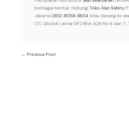
merupakan distributor
alat keamanan
terbes
berbagai bentuk. Hubungi
Toko Alat Safety
P
Jakarta
0812-8058-8834
Atau datang ke al
LTC Glodok Lantai GF2 Blok A26 No 6 dan 7, T
←
Previous Post