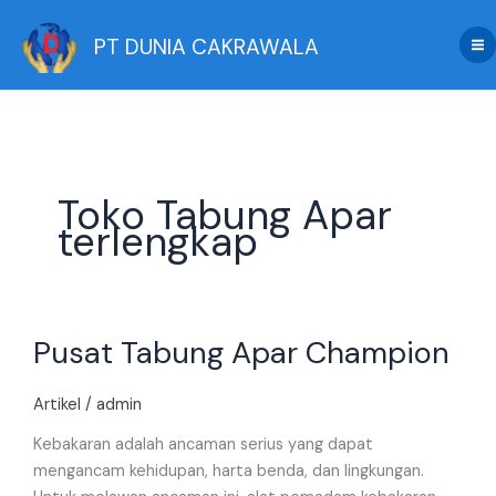
Skip
to
PT DUNIA CAKRAWALA
content
Toko Tabung Apar
terlengkap
Pusat
Pusat Tabung Apar Champion
Tabung
Apar
Champion
Artikel
/
admin
Kebakaran adalah ancaman serius yang dapat
mengancam kehidupan, harta benda, dan lingkungan.