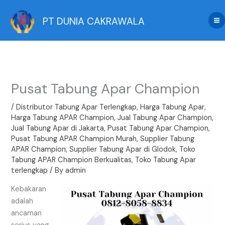
Skip
to
PT DUNIA CAKRAWALA
content
Pusat Tabung Apar Champion
/
Distributor Tabung Apar Terlengkap
,
Harga Tabung Apar
,
Harga Tabung APAR Champion
,
Jual Tabung Apar Champion
,
Jual Tabung Apar di Jakarta
,
Pusat Tabung Apar Champion
,
Pusat Tabung APAR Champion Murah
,
Supplier Tabung
APAR Champion
,
Supplier Tabung Apar di Glodok
,
Toko
Tabung APAR Champion Berkualitas
,
Toko Tabung Apar
terlengkap
/ By
admin
Kebakaran
adalah
ancaman